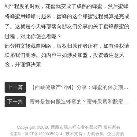
到**程度的时候，花蜜就变成了成熟的蜂蜜，然后蜜蜂
将蜂蜜用蜂蜡封起来，蜜蜂的这个酿蜜过程就算是完成
了。这就是今天蜂部落向朋友们分享的关于蜜蜂酿蜜的
过程，对此你怎么看呢？
部分图文转载自网络，版权归原作者所有，如有侵权请
联系我们删除。如内容中如涉及加盟，投资请注意风
险，并谨慎决策
上一篇
【西藏健康产业网】分享：蜂蜜的保质期是多久？ 如何正确存储？
下一篇
蜜蜂是如何酿造蜂蜜的？蜜蜂采蜜和酿蜜的过程
Copyright ©
2026
西藏布瑞吉祥实业有限公司 版权所有
技术支持：
万商云集
企业资质
备案号：藏ICP备19000359号-4